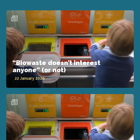
“Biowaste doesn’t interest
anyone” (or not)
22 January 2020